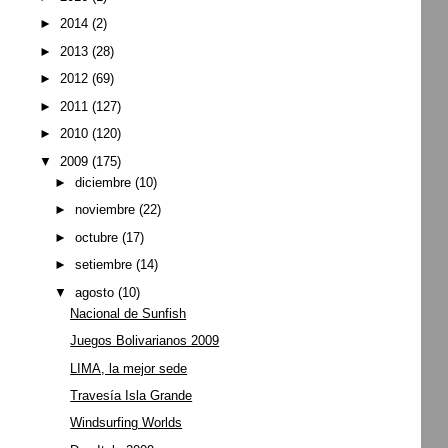
►
2014
(2)
►
2013
(28)
►
2012
(69)
►
2011
(127)
►
2010
(120)
▼
2009
(175)
►
diciembre
(10)
►
noviembre
(22)
►
octubre
(17)
►
setiembre
(14)
▼
agosto
(10)
Nacional de Sunfish
Juegos Bolivarianos 2009
LIMA, la mejor sede
Travesía Isla Grande
Windsurfing Worlds