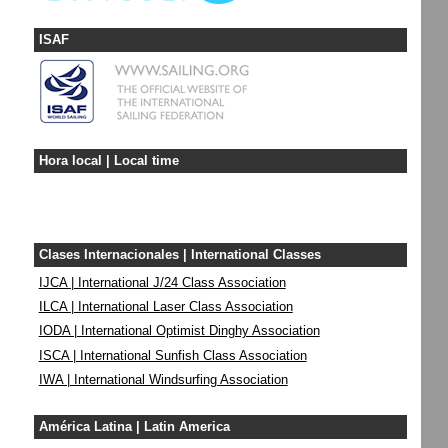
ISAF
Hora local | Local time
Clases Internacionales | International Classes
IJCA | International J/24 Class Association
ILCA | International Laser Class Association
IODA | International Optimist Dinghy Association
ISCA | International Sunfish Class Association
IWA | International Windsurfing Association
América Latina | Latin America