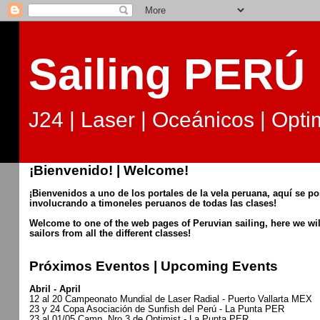
Sailing PERÚ
J24 | Laser | Oceánicos | Optim
¡Bienvenido! | Welcome!
¡Bienvenidos a uno de los portales de la vela peruana, aquí se p
involucrando a timoneles peruanos de todas las clases!
Welcome to one of the web pages of Peruvian sailing, here we wi
sailors from all the different classes!
Próximos Eventos | Upcoming Events
Abril - April
12 al 20 Campeonato Mundial de Laser Radial - Puerto Vallarta MEX
23 y 24 Copa Asociación de Sunfish del Perú - La Punta PER
23 al 01/05 Camp. Nro 3 de Optimist - La Punta PER