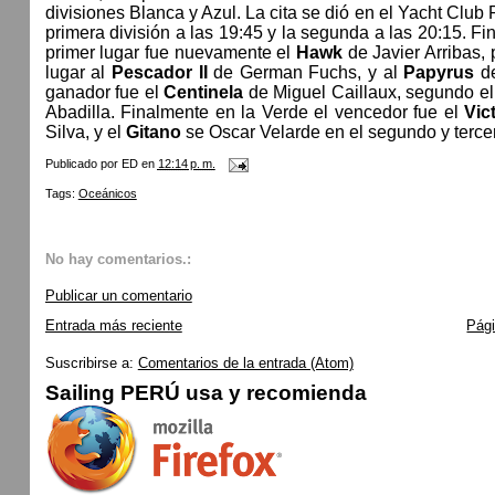
divisiones Blanca y Azul. La cita se dió en el Yacht Club P
primera división a las 19:45 y la segunda a las 20:15. Fin
primer lugar fue nuevamente el
Hawk
de Javier Arribas, 
lugar al
Pescador II
de German Fuchs, y al
Papyrus
de
ganador fue el
Centinela
de Miguel Caillaux, segundo el
Abadilla. Finalmente en la Verde el vencedor fue el
Vic
Silva, y el
Gitano
se Oscar Velarde en el segundo y tercer 
Publicado por
ED
en
12:14 p. m.
Tags:
Oceánicos
No hay comentarios.:
Publicar un comentario
Entrada más reciente
Pági
Suscribirse a:
Comentarios de la entrada (Atom)
Sailing PERÚ usa y recomienda