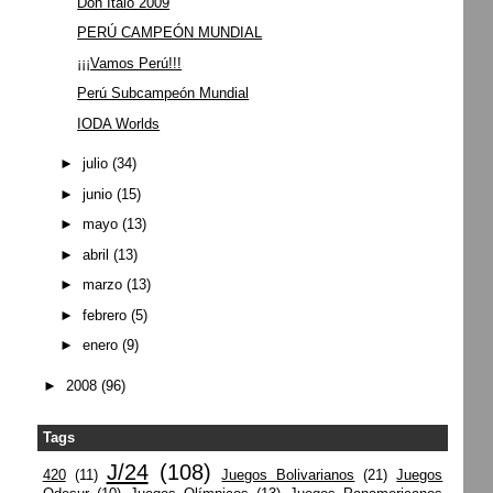
Don Italo 2009
PERÚ CAMPEÓN MUNDIAL
¡¡¡Vamos Perú!!!
Perú Subcampeón Mundial
IODA Worlds
►
julio
(34)
►
junio
(15)
►
mayo
(13)
►
abril
(13)
►
marzo
(13)
►
febrero
(5)
►
enero
(9)
►
2008
(96)
Tags
J/24
(108)
420
(11)
Juegos Bolivarianos
(21)
Juegos