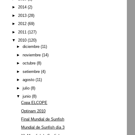
►
2014
(2)
►
2013
(28)
►
2012
(69)
►
2011
(127)
▼
2010
(120)
►
diciembre
(11)
►
noviembre
(14)
►
octubre
(8)
►
setiembre
(4)
►
agosto
(11)
►
julio
(8)
▼
junio
(8)
Copa ELCOPE
Optinam 2010
Final Mundial de Sunfish
Mundial de Sunfish día 3