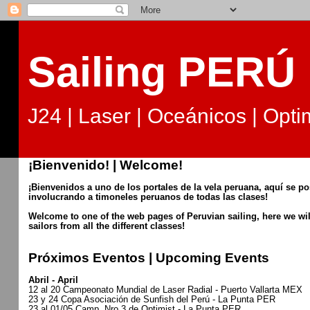
Sailing PERÚ
J24 | Laser | Oceánicos | Optim
¡Bienvenido! | Welcome!
¡Bienvenidos a uno de los portales de la vela peruana, aquí se p
involucrando a timoneles peruanos de todas las clases!
Welcome to one of the web pages of Peruvian sailing, here we wi
sailors from all the different classes!
Próximos Eventos | Upcoming Events
Abril - April
12 al 20 Campeonato Mundial de Laser Radial - Puerto Vallarta MEX
23 y 24 Copa Asociación de Sunfish del Perú - La Punta PER
23 al 01/05 Camp. Nro 3 de Optimist - La Punta PER