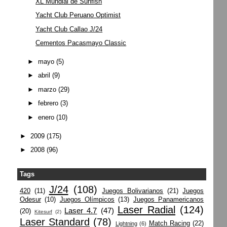
XL Mundial de Sunfish
Yacht Club Peruano Optimist
Yacht Club Callao J/24
Cementos Pacasmayo Classic
►
mayo
(5)
►
abril
(9)
►
marzo
(29)
►
febrero
(3)
►
enero
(10)
►
2009
(175)
►
2008
(96)
Tags
J/24
(108)
420
(11)
Juegos Bolivarianos
(21)
Juegos
Odesur
(10)
Juegos Olímpicos
(13)
Juegos Panamericanos
Laser Radial
(124)
Laser 4.7
(47)
(20)
Kitesurf
(2)
Laser Standard
(78)
Match Racing
(22)
Lightning
(6)